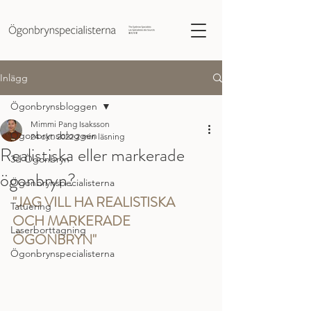
Inlägg
Ögonbrynsbloggen
Mimmi Pang Isaksson
Ögonbrynsbloggen
24 okt. 2022
2 min läsning
Realistiska eller markerade
3d Ögonbryn
ögonbryn?
Ögonbrynspecialisterna
"JAG VILL HA REALISTISKA 
Tatuering
OCH MARKERADE 
Laserborttagning
ÖGONBRYN"
Ögonbrynspecialisterna