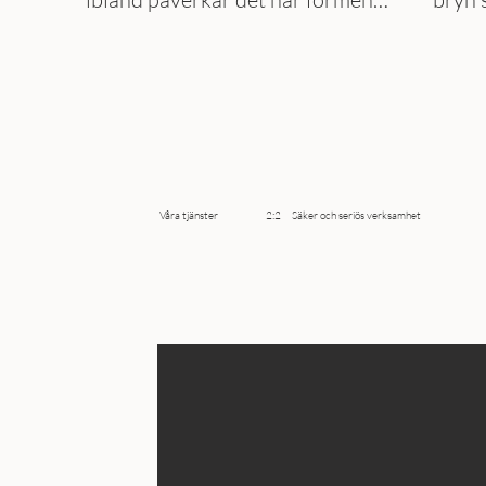
på ögonbrynen. Här fyller vi ut
alla, 
och justerar så att luckorna
perso
försvinner och att den ytter
just 
formen blir bra.
Våra tjänster 2:2 Säker och seriös verksamhet