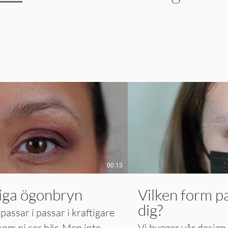
00:13
liga ögonbryn
Vilken form p
dig?
passar i passar i kraftigare
som ni ser här. Men inte
Vi bygger vår design