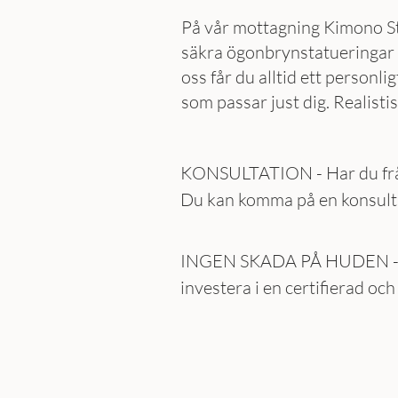
På vår mottagning Kimono S
säkra ögonbrynstatueringar t
oss får du alltid ett person
som passar just dig. Realisti
KONSULTATION - Har du frågo
Du kan komma på en konsultat
kostar 500 kr och tar 30min.
INGEN SKADA PÅ HUDEN - Det 
investera i en certifierad och
använder högkvalitativa prod
förståelse för design. Att väl
pris kan definitivt tjäna sig 
denna typ av behandlingar. V