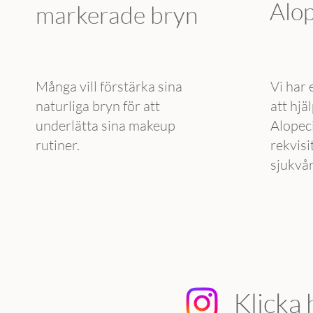
Alop
markerade bryn
Många vill förstärka sina
Vi har 
naturliga bryn för att
att hj
underlätta sina makeup
Alopeci
rutiner.
rekvisi
sjukvå
Klicka