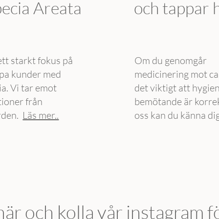
ecia Areata
och tappar 
ett starkt fokus på
Om du genomgår
älpa kunder med
medicinering mot ca
a. Vi tar emot
det viktigt att hygie
tioner från
bemötande är korre
rden.
Läs mer..
oss kan du känna dig
här
och kolla vår instagram f