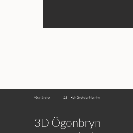
Våra tjänster 2:3 Hair Stroke by Machine
3D Ögonbryn