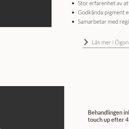
Stor erfarenhet av a
Godkända pigment 
Samarbetar med reg
Läs mer i Ögo
Behandlingen in
touch up efter 