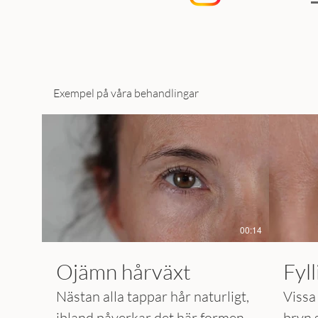
Exempel på våra behandlingar
00:14
Ojämn hårväxt
Fyl
Nästan alla tappar hår naturligt,
Vissa 
ibland påverkar det här formen
bryn 