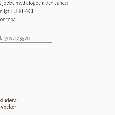
tt jobba med alopecia och cancer
enligt EU REACH
ionerna
nbrynsbloggen
kluderar
4 veckor