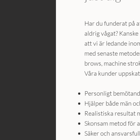
Har du funderat på 
aldrig vågat? ​Kanske
att vi är ledande ino
med senaste metoder
brows, machine strok
Våra kunder uppskatt
Personligt bemötan
Hjälper både män oc
Realistiska resultat
Skonsam metod för a
Säker och ansvarsfu