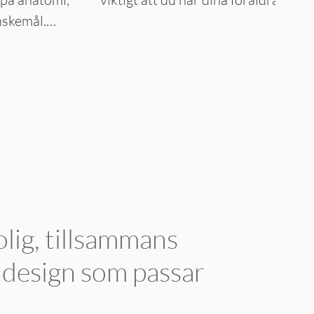
nskemål.
tillstånd. Vi jobbar alltid nära
e och vissa
med familjerna och ser till att det
Det är inte
blir en trygg och bra upplevelse.
ak utan
känner sig
olig, tillsammans
n design som passar