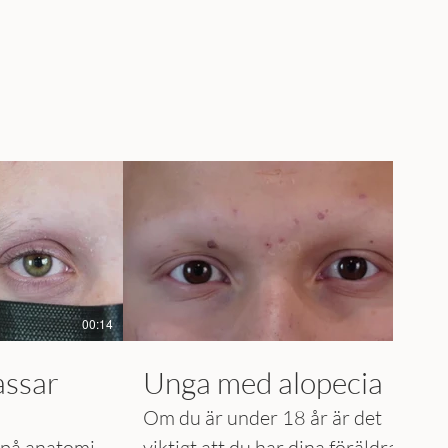
00:14
00:13
assar
Unga med alopecia
Om du är under 18 år är det
 på anatomi,
viktigt att du har dina föräldrars