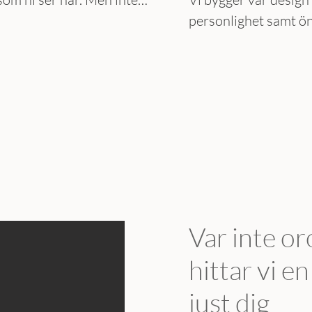
därför är det viktigt att varje
personlighet samt ö
n får de bryn som passar
Vissa vill ha breadar
dem.
vill ha tunnare bryn. 
bara en fråga om sm
också vad man själv 
bekväm med.
Var inte or
hittar vi e
just dig