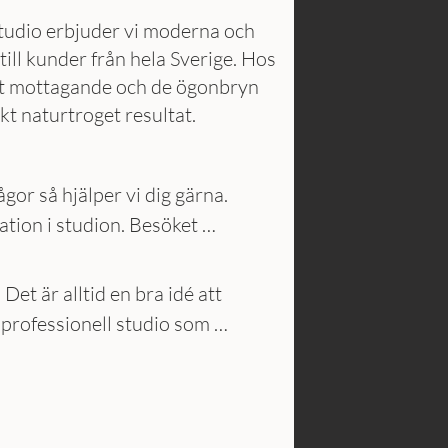
tudio erbjuder vi moderna och
ill kunder från hela Sverige. Hos
ligt mottagande och de ögonbryn
skt naturtroget resultat.
r så hjälper vi dig gärna. 
ion i studion. Besöket 
är alltid en bra idé att 
 professionell studio som 
ukter och har en god 
ja säkerhet och kvalitet över 
i längden när det handlar om 
år metod kallas Hair Stroke 