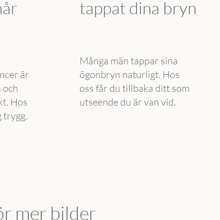
hår
tappat dina bryn
Många män tappar sina
ncer är
ögonbryn naturligt. Hos
n och
oss får du tillbaka ditt som
kt. Hos
utseende du är van vid.
 trygg.
ör mer bilder