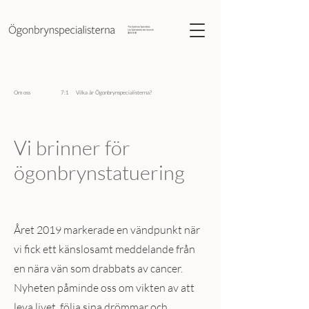
Om oss 7:1 Vilka är Ögonbrynspecialisterna?
Vi brinner för
ögonbrynstatuering
Året 2019 markerade en vändpunkt när
vi fick ett känslosamt meddelande från
en nära vän som drabbats av cancer.
Nyheten påminde oss om vikten av att
leva livet, följa sina drömmar och