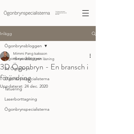
Inlägg
Ögonbrynsbloggen
Mimmi Pang Isaksson
Ögonbrynsbloggen
15 nov. 2020
3 min läsning
3D Ögonbryn - En bransch i
3d Ögonbryn
förändring
Ögonbrynspecialisterna
Uppdaterat:
24 dec. 2020
Tatuering
Laserborttagning
Ögonbrynspecialisterna