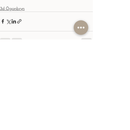
3d Ögonbryn
Visa alla
Senaste inlägg