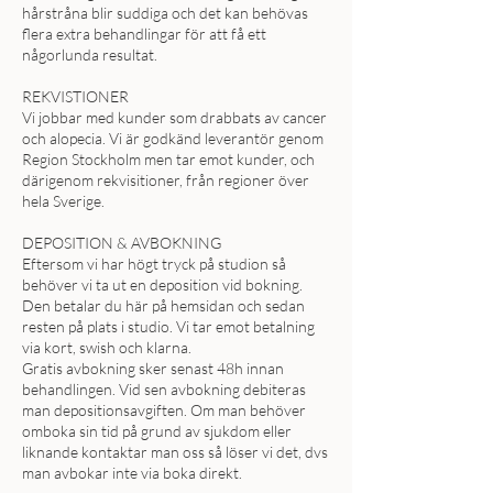
hårstråna blir suddiga och det kan behövas
flera extra behandlingar för att få ett
någorlunda resultat.
REKVISTIONER
Vi jobbar med kunder som drabbats av cancer
och alopecia. Vi är godkänd leverantör genom
Region Stockholm men tar emot kunder, och
därigenom rekvisitioner, från regioner över
hela Sverige.
DEPOSITION & AVBOKNING
Eftersom vi har högt tryck på studion så
behöver vi ta ut en deposition vid bokning.
Den betalar du här på hemsidan och sedan
resten på plats i studio. Vi tar emot betalning
via kort, swish och klarna.
Gratis avbokning sker senast 48h innan
behandlingen. Vid sen avbokning debiteras
man depositionsavgiften. Om man behöver
omboka sin tid på grund av sjukdom eller
liknande kontaktar man oss så löser vi det, dvs
man avbokar inte via boka direkt.