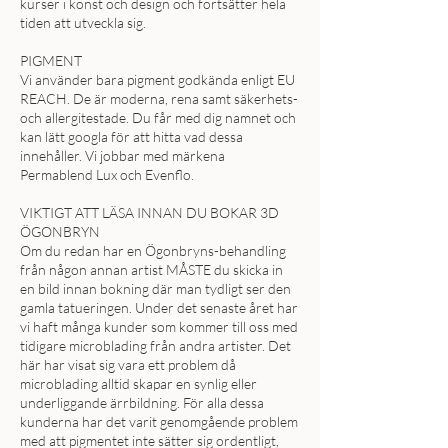
kurser i konst och design och fortsätter hela
tiden att utveckla sig.
PIGMENT
Vi använder bara pigment godkända enligt EU
REACH. De är moderna, rena samt säkerhets-
och allergitestade. Du får med dig namnet och
kan lätt googla för att hitta vad dessa
innehåller. Vi jobbar med märkena
Permablend Lux och Evenflo.
VIKTIGT ATT LÄSA INNAN DU BOKAR 3D
ÖGONBRYN
Om du redan har en Ögonbryns-behandling
från någon annan artist MÅSTE du skicka in
en bild innan bokning där man tydligt ser den
gamla tatueringen. Under det senaste året har
vi haft många kunder som kommer till oss med
tidigare microblading från andra artister. Det
här har visat sig vara ett problem då
microblading alltid skapar en synlig eller
underliggande ärrbildning. För alla dessa
kunderna har det varit genomgående problem
med att pigmentet inte sätter sig ordentligt,