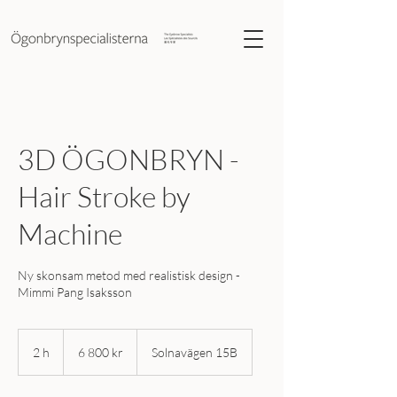
3D ÖGONBRYN -
Hair Stroke by
Machine
Ny skonsam metod med realistisk design -
Mimmi Pang Isaksson
6 800
svenska
2 h
2
6 800 kr
Solnavägen 15B
kronor
h