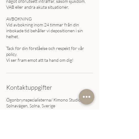
något oförutsett inträffar, såsom sjukdom,
VAB eller andra akuta situationer.
AVBOKNING
Vid avbokning inom 24 timmar från din
inbokade tid behåller vi depositionen i sin
helhet.
Tack för din förståelse och respekt för vår
policy.
Vi ser fram emot att ta hand om dig!
Kontaktuppgifter
Ögonbrynspecialisterna/ Kimono Studio,
Solnavägen, Solna, Sverige
076-020 32 60
mail@kimonostudio.se