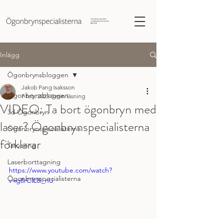
Inlägg
Ögonbrynsbloggen
Jakob Pang Isaksson
Ögonbrynsbloggen
7 feb. 2025
0 min läsning
VIDEO: Ta bort ögonbryn med
3d Ögonbryn
laser? Ögonbrynspecialisterna
Ögonbrynspecialisterna
förklarar
Tatuering
Laserborttagning
https://www.youtube.com/watch?
Ögonbrynspecialisterna
v=g8rCfL8i_nU