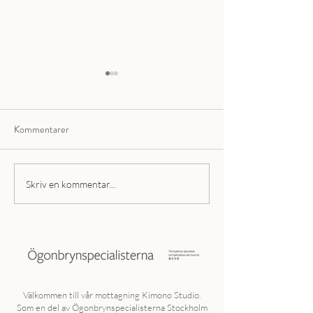
Kommentarer
Microblading – populärt men
När skönhet blir e
Skriv en kommentar...
riskfyllt: så undviker du
ansvar i skönhetsb
mardrömsbryn
Välkommen till vår mottagning Kimono Studio.
Som en del av Ögonbrynspecialisterna Stockholm