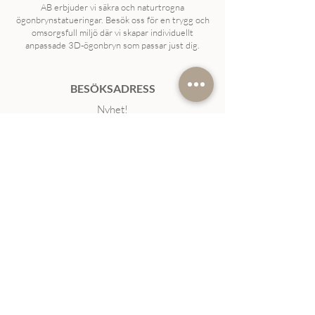
AB erbjuder vi säkra och naturtrogna
ögonbrynstatueringar. Besök oss för en trygg och
omsorgsfull miljö där vi skapar individuellt
anpassade 3D-ögonbryn som passar just dig.
BESÖKSADRESS
Nyhet!
Vi har bytt till ny lokal läs mer
om hur du
hittar oss här..
Solnavägen 15B bredvid Karolinska
Institutet
KONTAKT & UPPGIFTER
Mail
mail@kimonostudio.se​
Swish