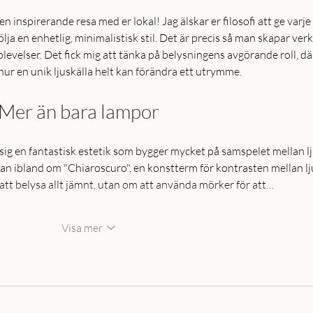
en inspirerande resa med er lokal! Jag älskar er filosofi att ge varje 
följa en enhetlig, minimalistisk stil. Det är precis så man skapar verkl
evelser. Det fick mig att tänka på belysningens avgörande roll, dä
 hur en unik ljuskälla helt kan förändra ett utrymme.
 Mer än bara lampor
sig en fantastisk estetik som bygger mycket på samspelet mellan lj
an ibland om "Chiaroscuro", en konstterm för kontrasten mellan lj
att belysa allt jämnt, utan om att använda mörker för att…
Visa mer