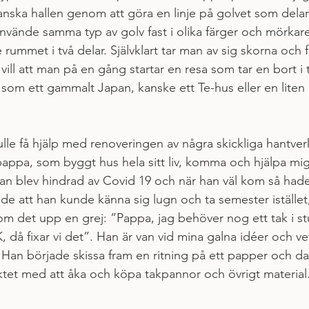
anska hallen genom att göra en linje på golvet som delar 
nvände samma typ av golv fast i olika färger och mörkare
e rummet i två delar. Självklart tar man av sig skorna och få
ill att man på en gång startar en resa som tar en bort i 
som ett gammalt Japan, kanske ett Te-hus eller en liten b
ulle få hjälp med renoveringen av några skickliga hantverka
appa, som byggt hus hela sitt liv, komma och hjälpa mi
n blev hindrad av Covid 19 och när han väl kom så hade j
rade att han kunde känna sig lugn och ta semester istället
 det upp en grej: ”Pappa, jag behöver nog ett tak i st
då fixar vi det”. Han är van vid mina galna idéer och ve
. Han började skissa fram en ritning på ett papper och da
ektet med att åka och köpa takpannor och övrigt materia