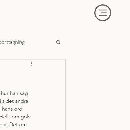
borttagning
 hur han såg 
ikt det andra 
h hans ord 
ciellt om golv 
ggar. Det om 