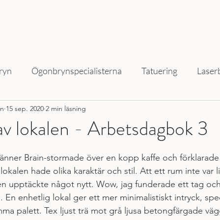
ryn
Ögonbrynspecialisterna
Tatuering
Laser
on
15 sep. 2020
2 min läsning
av lokalen - Arbetsdagbok 3
vänner Brain-stormade över en kopp kaffe och förklarade
 lokalen hade olika karaktär och stil. Att ett rum inte var l
en upptäckte något nytt. Wow, jag funderade ett tag oc
. En enhetlig lokal ger ett mer minimalistiskt intryck, spe
mma palett. Tex ljust trä mot grå ljusa betongfärgade vä