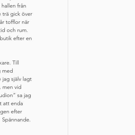
hallen från 
 trä gick över 
r tofflor när 
tid och rum. 
utik efter en 
re. Till 
g med 
ag själv lagt 
, men vid 
udion” sa jag 
t att enda 
gen efter 
l. Spännande.