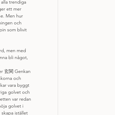
alla trendiga 
ger ett mer 
se. Men hur 
tningen och 
pin som blivit 
ord, men med 
unna bli något, 
 
ter 玄関 Genkan 
 skorna och 
ukar vara byggt 
riga golvet och 
etten var redan 
öja golvet i 
skapa istället 