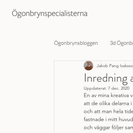
Ögonbrynsbloggen
3d Ögonb
Jakob Pang Isakss
Ögonbrynspecialisterna
Inredning 
Uppdaterat:
7 dec. 2020
En av mina kreativa 
att de olika delarna i
och att man hela tid
fastnade i mitt huvud
och väggar följer sa