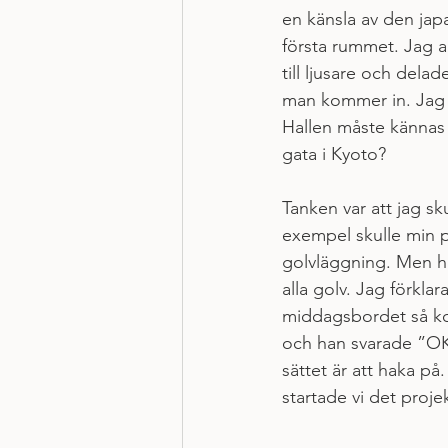
en känsla av den jap
första rummet. Jag a
till ljusare och delad
man kommer in. Jag v
Hallen måste kännas 
gata i Kyoto?
Tanken var att jag sk
exempel skulle min p
golvläggning. Men ha
alla golv. Jag förkla
middagsbordet så kom
och han svarade ”OK, 
sättet är att haka på
startade vi det proj