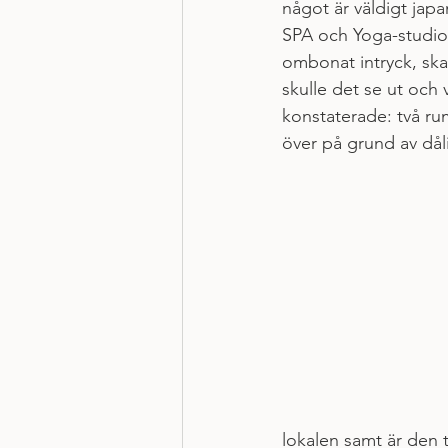
något är väldigt japa
SPA och Yoga-studios 
ombonat intryck, ska
skulle det se ut och 
konstaterade: två rum,
över på grund av dåli
lokalen samt är den t