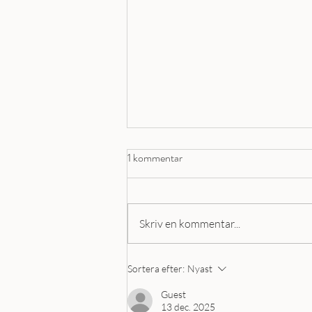
1 kommentar
Skriv en kommentar...
Varför blev mina ögonbryn
Sortera efter:
Nyast
mörkare efter laser?
Guest
13 dec. 2025