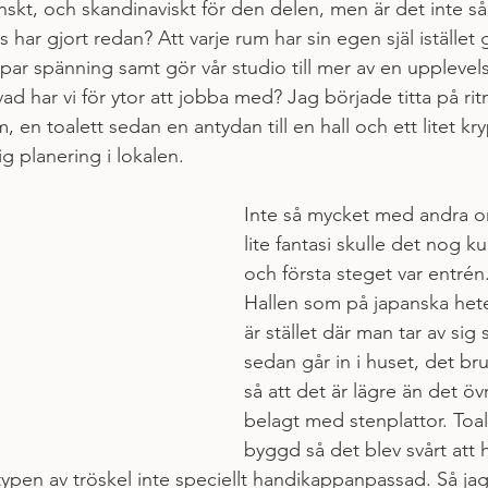
nskt, och skandinaviskt för den delen, men är det inte så 
har gjort redan? Att varje rum har sin egen själ istället 
par spänning samt gör vår studio till mer av en upplevel
vad har vi för ytor att jobba med? Jag började titta på ri
 en toalett sedan en antydan till en hall och ett litet kry
g planering i lokalen.  
Inte så mycket med andra 
lite fantasi skulle det nog k
och första steget var entrén.
Hallen som på japanska he
är stället där man tar av sig
sedan går in i huset, det br
så att det är lägre än det öv
belagt med stenplattor. Toal
byggd så det blev svårt att h
ypen av tröskel inte speciellt handikappanpassad. Så jag 