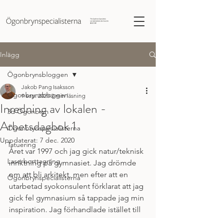
Inlägg
Ögonbrynsbloggen
Jakob Pang Isaksson
Ögonbrynsbloggen
9 sep. 2020
2 min läsning
Inredning av lokalen -
3d Ögonbryn
Arbetsdagbok 1
Ögonbrynspecialisterna
Uppdaterat:
7 dec. 2020
Tatuering
Året var 1997 och jag gick natur/teknisk 
Laserborttagning
inriktning på gymnasiet. Jag drömde 
om att bli arkitekt, men efter att en 
Ögonbrynspecialisterna
utarbetad syokonsulent förklarat att jag 
gick fel gymnasium så tappade jag min 
inspiration. Jag förhandlade istället till 