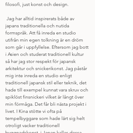
filosofi, just konst och design. 
 Jag har alltid inspirerats både av 
japans traditionella och nutida 
formspråk. Att få inreda en studio 
utifrån min egen tolkning är en dröm 
som går i uppfyllelse. Eftersom jag bott 
i Asien och studerat traditionell kultur 
så har jag stor respekt för japansk 
arkitektur och snickerikonst. Jag påstår 
mig inte inreda en studio enligt 
traditionell japansk stil eller teknik, det 
hade till exempel kunnat vara skruv och 
spiklöst finsnickeri vilket är långt över 
min förmåga. Det får bli nästa projekt i 
livet. I Kina stötte vi ofta på 
tempelbyggare som hade lärt sig helt 
otroligt vacker traditionell 
byggnadskonst, i Japan kallas dessa 