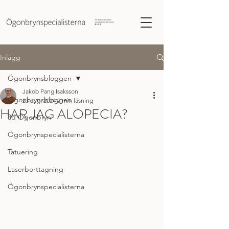
Inlägg
Ögonbrynsbloggen
Jakob Pang Isaksson
Ögonbrynsbloggen
23 aug. 2024
2 min läsning
HAR JAG ALOPECIA?
3d Ögonbryn
Ögonbrynspecialisterna
Tatuering
Laserborttagning
Ögonbrynspecialisterna