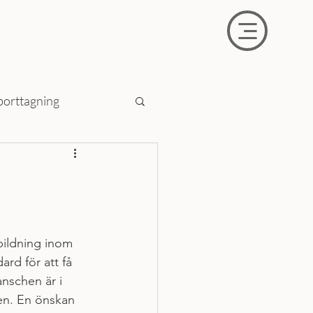
borttagning
tbildning inom 
d för att få 
nschen är i 
en. En önskan 