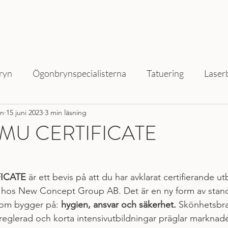
ryn
Ögonbrynspecialisterna
Tatuering
Laser
on
15 juni 2023
3 min läsning
MU CERTIFICATE
ICATE 
är ett bevis på att du har avklarat certifierande u
os New Concept Group AB. Det är en ny form av standar
som bygger på: 
hygien, ansvar och säkerhet.
 Skönhetsbra
eglerad och korta intensivutbildningar präglar marknad