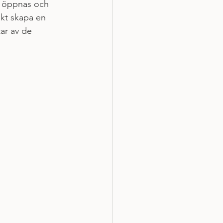
s öppnas och 
ökt skapa en 
ar av de 