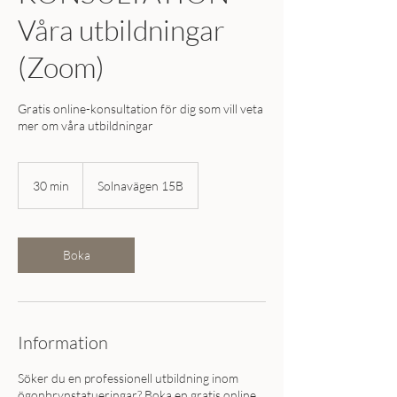
Våra utbildningar
(Zoom)
Gratis online-konsultation för dig som vill veta
mer om våra utbildningar
30 min
3
Solnavägen 15B
0
m
i
n
Boka
Information
Söker du en professionell utbildning inom
ögonbrynstatueringar? Boka en gratis online