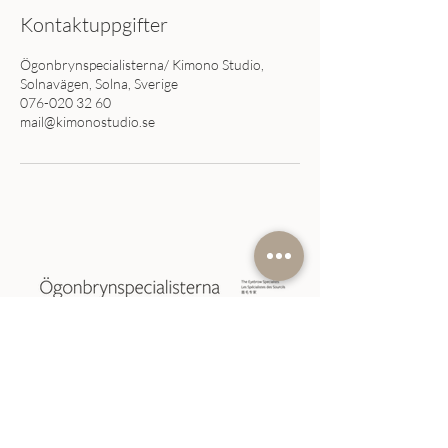
Kontaktuppgifter
Ögonbrynspecialisterna/ Kimono Studio,
Solnavägen, Solna, Sverige
076-020 32 60
mail@kimonostudio.se
Välkommen till vår mottagning Kimono Studio.
Som en del av Ögonbrynspecialisterna Stockholm
AB erbjuder vi säkra och naturtrogna
ögonbrynstatueringar. Besök oss för en trygg och
omsorgsfull miljö där vi skapar individuellt
anpassade 3D-ögonbryn som passar just dig.