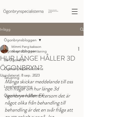
Inlägg
Ögonbrynsbloggen
Mimmi Pang Isaksson
Ögonbrynsbloggen
26 apr. 2021
3 min läsning
HUR LÄNGE HÅLLER 3D
3d Ögonbryn
ÖGONBRYN?
Ögonbrynspecialisterna
Uppdaterat:
8 sep. 2023
Tatuering
Många skickar meddelande till oss 
Laserborttagning
och frågar om hur länge 3d 
ögonbryn håller. Eftersom det är 
Ögonbrynspecialisterna
något olika från behandling till 
behandling är det en svår fråga att 
ge ett enkelt svar på. Jag 