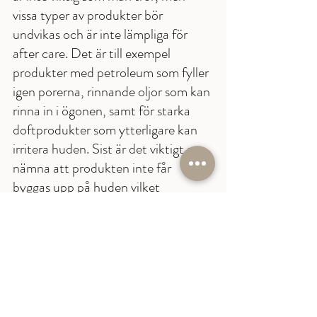
vissa typer av produkter bör 
undvikas och är inte lämpliga för 
after care. Det är till exempel 
produkter med petroleum som fyller 
igen porerna, rinnande oljor som kan 
rinna in i ögonen, samt för starka 
doftprodukter som ytterligare kan 
irritera huden. Sist är det viktigt att 
nämna att produkten inte får 
byggas upp på huden vilket 
förhindrar att huden andas. Då 
motverkar man läkningsprocessen 
och resultatet blir sämre. 
Jag hoppas att du har fått lite 