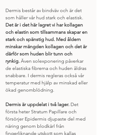
Dermis består av bindväv och är det 
som håller vår hud stark och elastisk. 
Det är i det här lagret vi har kollagen 
och elastin som tillsammans skapar en 
stark och spänstig hud. Med åldern 
minskar mängden kollagen och det är 
därför som huden blir tunn och 
rynkig.
 Även solexponering påverkar 
de elastiska fibrerna och huden åldras 
snabbare. I dermis regleras också vår 
temperatur med hjälp av minskad eller 
ökad genomblödning.
Dermis är uppdelat i två lager.
 Det 
första heter Stratum Papillare och 
försörjer Epidermis djupaste del med 
näring genom blodkärl från 
fingerliknande utskott som kallas 