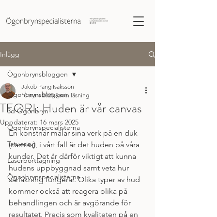
Inlägg
Ögonbrynsbloggen
Jakob Pang Isaksson
Ögonbrynsbloggen
10 mars 2025
5 min läsning
TEORI: Huden är vår canvas
3d Ögonbryn
Uppdaterat:
16 mars 2025
Ögonbrynspecialisterna
En konstnär målar sina verk på en duk 
Tatuering
(canvas), i vårt fall är det huden på våra 
kunder. Det är därför viktigt att kunna 
Laserborttagning
hudens uppbyggnad samt veta hur 
Ögonbrynspecialisterna
sårläkning fungerar. Olika typer av hud 
kommer också att reagera olika på 
behandlingen och är avgörande för 
resultatet. Precis som kvaliteten på en 