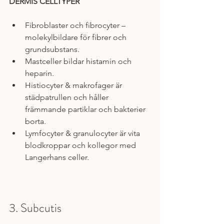
DERMIS CELLTYPER
Fibroblaster och fibrocyter – 
molekylbildare för fibrer och 
grundsubstans.
Mastceller bildar histamin och 
heparin.
Histiocyter & makrofager är 
städpatrullen och håller 
främmande partiklar och bakterier 
borta.
Lymfocyter & granulocyter är vita 
blodkroppar och kollegor med 
Langerhans celler.
3. Subcutis