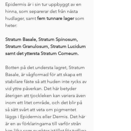
Epidermis är i sin tur uppbyggt av en 
hinna, som separerar det från nästa 
hudlager, samt 
fem tunnare lager
 som 
heter: 
Stratum Basale, Stratum Spinosum, 
Stratum Granulosum, Stratum Lucidum 
samt det yttersta Stratum Corneum. 
Botten på det understa lagret, Stratum 
Basale, är vågformad för att skapa ett 
stabilare fäste så att huden inte rycks av 
vid yttre påverkan. Det här betyder 
återigen att tjockleken kan variera även 
inom ett litet område, och det blir på 
så sätt svårt att veta om pigmentet 
läggs i Epidermis eller Dermis. Det här 
är en av förklaringarna till varför strån 
kan läka som punkter istället för tydliga 